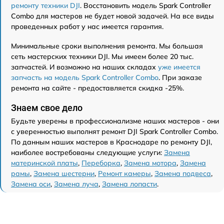
ремонту техники DJI
. Восстановить модель Spark Controller
Combo для мастеров не будет новой задачей. На все виды
проведенных работ у нас имеется гарантия.
Минимальные сроки выполнения ремонта. Мы большая
сеть мастерских техники DJI. Мы имеем более 20 тыс.
запчастей. И возможно на наших складах
уже имеется
запчасть на модель Spark Controller Combo
. При заказе
ремонта на сайте - предоставляется скидка -25%.
Знаем свое дело
Будьте уверены в профессионализме наших мастеров - они
с уверенностью выполнят ремонт DJI Spark Controller Combo.
По данным наших мастеров в Краснодаре по ремонту DJI,
наиболее востребованы следующие услуги:
Замена
материнской платы
,
Переборка
,
Замена мотора
,
Замена
рамы
,
Замена шестерни
,
Ремонт камеры
,
Замена подвеса
,
Замена оси
,
Замена луча
,
Замена лопасти
.