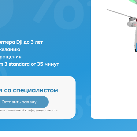
птера DJI до 3 лет
 желанию
бращения
m 3 standard от 35 минут
я со специалистом
Оставить заявку
есь c
политикой конфиденциальности