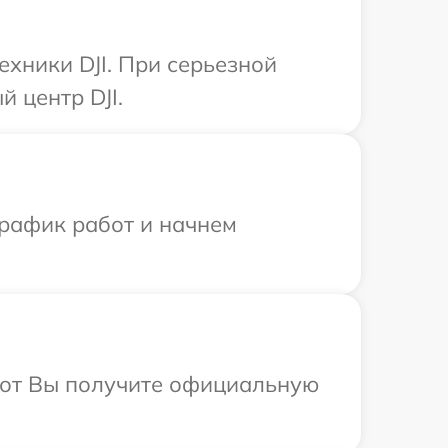
хники DJI. При серьезной
 центр DJI.
график работ и начнем
абот Вы получите официальную