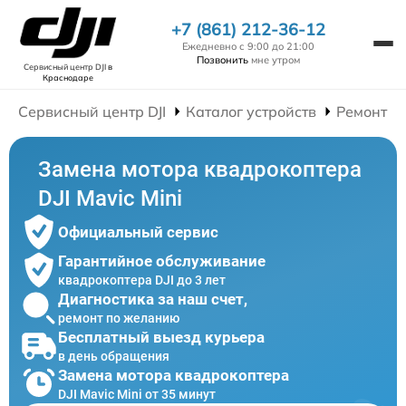
+7 (861) 212-36-12
Ежедневно с 9:00 до 21:00
Позвонить
мне утром
Сервисный центр DJI
в
Краснодаре
Сервисный центр DJI
Каталог устройств
Ремонт К
Замена мотора квадрокоптера
DJI Mavic Mini
Официальный сервис
Гарантийное обслуживание
квадрокоптера DJI до 3 лет
Диагностика за наш счет,
ремонт по желанию
Бесплатный выезд курьера
в день обращения
Замена мотора квадрокоптера
DJI Mavic Mini от 35 минут