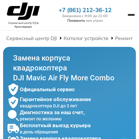
+7 (861) 212-36-12
Ежедневно с 9:00 до 21:00
Позвонить
мне утром
Сервисный центр DJI
в
Краснодаре
Сервисный центр DJI
Каталог устройств
Ремонт К
Замена корпуса
квадрокоптера
DJI Mavic Air Fly More Combo
Официальный сервис
Гарантийное обслуживание
квадрокоптера DJI до 3 лет
Диагностика за наш счет,
ремонт по желанию
Бесплатный выезд курьера
в день обращения
Замена корпуса квадрокоптера