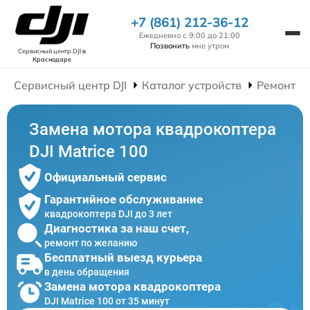
+7 (861) 212-36-12
Ежедневно с 9:00 до 21:00
Позвонить
мне утром
Сервисный центр DJI
в
Краснодаре
Сервисный центр DJI
Каталог устройств
Ремонт К
Замена мотора квадрокоптера
DJI Matrice 100
Официальный сервис
Гарантийное обслуживание
квадрокоптера DJI до 3 лет
Диагностика за наш счет,
ремонт по желанию
Бесплатный выезд курьера
в день обращения
Замена мотора квадрокоптера
DJI Matrice 100 от 35 минут